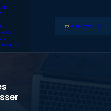
t NO
T
Nous contacter
e
ration
lanc
pratiques
es
isser