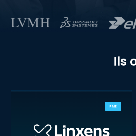
Ils 
PME