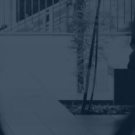
on se fera un plaisir d’y répondre !
Vous êtes
Candidat(e)
Entreprise
Prénom
*
Nom
*