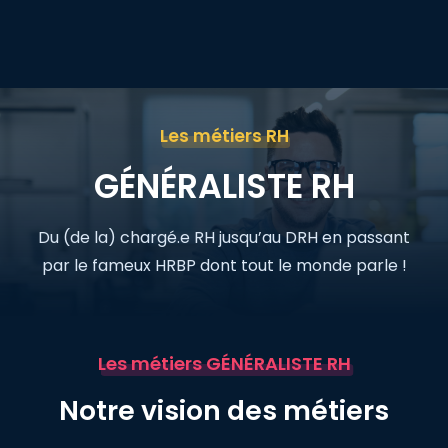
Entreprises
Candidats
Les métiers RH
Inside Joomy
GÉNÉRALISTE RH
La communauté RH
Ressources
Podcast NO BULLSHIT
Du (de la) chargé.e RH jusqu’au DRH en passant
Blog RH
par le fameux HRBP dont tout le monde parle !
Étude de rémunération
Livre blanc
Guides pratiques
Les métiers GÉNÉRALISTE RH
Notre vision des métiers
Nous contacter