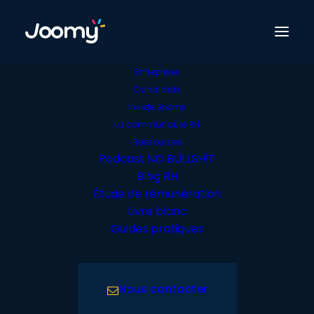
Entreprises
Candidats
Le Blog
Inside Joomy
La communauté RH
Pourquoi un
Ressources
Podcast NO BULLSHIT
feedback négatif est
Blog RH
préférable à des
Étude de rémunération
Livre blanc
éloges
Guides pratiques
Nous contacter