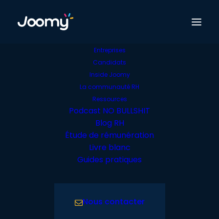
Entreprises
Candidats
Nos offres
Inside Joomy
La communauté RH
Retour offres candidats
Ressources
Podcast NO BULLSHIT
Blog RH
Étude de rémunération
Livre blanc
Guides pratiques
Rien Trouvé
Il semble que nous ne pouvons pas trouver ce
Nous contacter
que vous cherchez. Peut-être qu'une