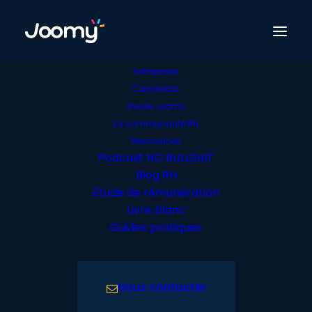
Entreprises
Candidats
Nos offres
Inside Joomy
La communauté RH
Retour offres candidats
Ressources
Podcast NO BULLSHIT
Blog RH
Étude de rémunération
Livre blanc
Guides pratiques
Rien Trouvé
Il semble que nous ne pouvons pas trouver ce
Nous contacter
que vous cherchez. Peut-être qu'une