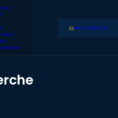
t NO
T
Nous contacter
e
ration
lanc
pratiques
erche