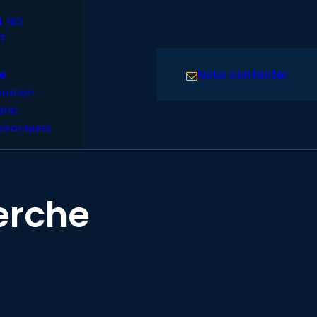
t NO
T
Nous contacter
e
ration
lanc
pratiques
erche