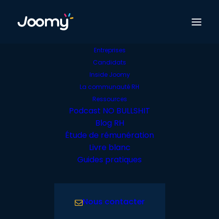
Entreprises
Candidats
Le Blog
Inside Joomy
Comment bien
La communauté RH
Ressources
préparer sa prise de
Podcast NO BULLSHIT
Blog RH
poste ?
Étude de rémunération
Livre blanc
Guides pratiques
Nous contacter
Comment bien préparer sa prise de
poste ?